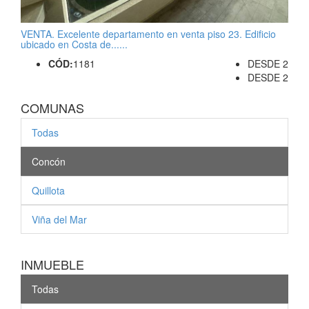
m2
VENTA. Excelente departamento en venta piso 23. Edificio
DESDE UF 4.980
DESDE
55,57
ubicado en Costa de......
CÓD:
1181
DESDE 2
DESDE 2
COMUNAS
Todas
Concón
Quillota
Viña del Mar
INMUEBLE
Todas