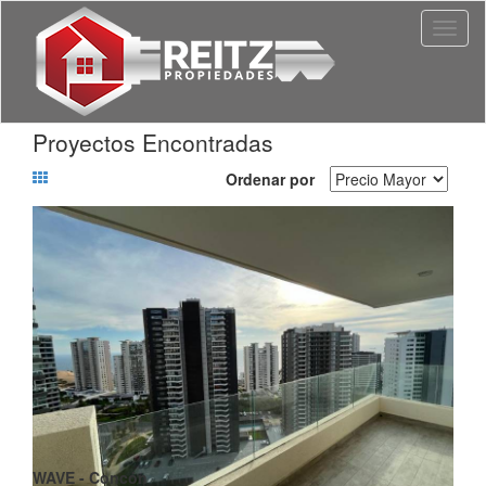
Toggl
naviga
Proyectos Encontradas
Ordenar por
WAVE - Concón