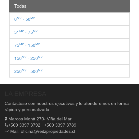
Todas
M2
M2
0
- 50
M2
M2
51
- 75
M2
M2
75
- 150
M2
M2
150
- 250
M2
M2
250
- 500
LA EMPRESA
Contáctese con nuestros ejecutivos y lo atenderemos en forma
rápida y personalizada.
Marcos Montt 270- Viña del Mar
+569 3397 3792 +569 3397 3789
Mail:
oficina@reitzpropiedades.cl