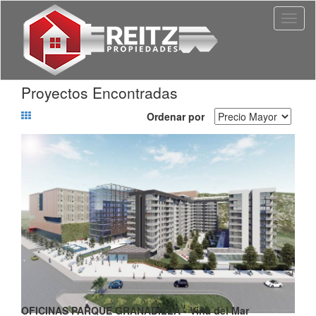
Toggl
naviga
Proyectos Encontradas
Ordenar por
OFICINAS PARQUE GRANADILLA - Viña del Mar