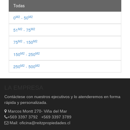
Todas
M2
M2
0
- 50
M2
M2
51
- 75
M2
M2
75
- 150
M2
M2
150
- 250
M2
M2
250
- 500
LA EMPRESA
Contáctese con nuestros ejecutivos y lo atenderemos en forma
rápida y personalizada.
Marcos Montt 270- Viña del Mar
+569 3397 3792 +569 3397 3789
Mail:
oficina@reitzpropiedades.cl