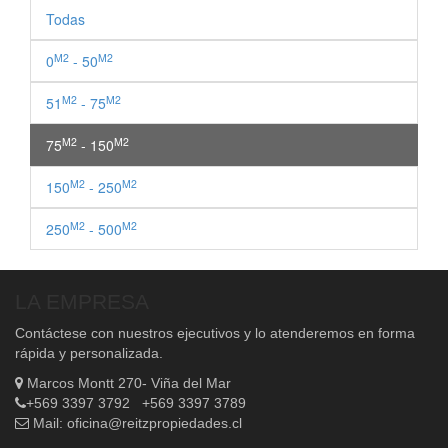
Todas
M2
M2
0
- 50
M2
M2
51
- 75
M2
M2
75
- 150
M2
M2
150
- 250
M2
M2
250
- 500
LA EMPRESA
Contáctese con nuestros ejecutivos y lo atenderemos en forma
rápida y personalizada.
Marcos Montt 270- Viña del Mar
+569 3397 3792 +569 3397 3789
Mail:
oficina@reitzpropiedades.cl