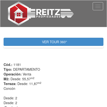
Toggl
naviga
VER TOUR 360°
Cód.:
1181
Tipo:
DEPARTAMENTO
Operación:
Venta
m2
M2:
Desde: 55,57
m2
Terraza:
Desde: 11,87
Concón
Desde: 2
Desde: 2