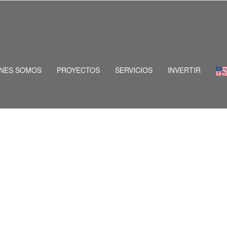
 CRITERIO DE BÚSQUEDA INGRESADO
ÉNES SOMOS
PROYECTOS
SERVICIOS
INVERTIR