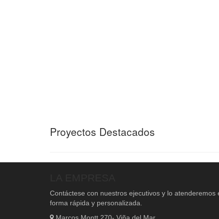
Proyectos Destacados
LA EMPRESA
Contáctese con nuestros ejecutivos y lo atenderemos 
forma rápida y personalizada.
Marcos Montt 270- Viña del Mar