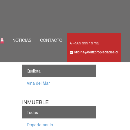
COMUNAS
NOTICIAS
CONTACTO
+569 3397 3792
Todas
oficina@reitzpropiedades.cl
Concón
Quillota
Viña del Mar
INMUEBLE
Todas
Departamento