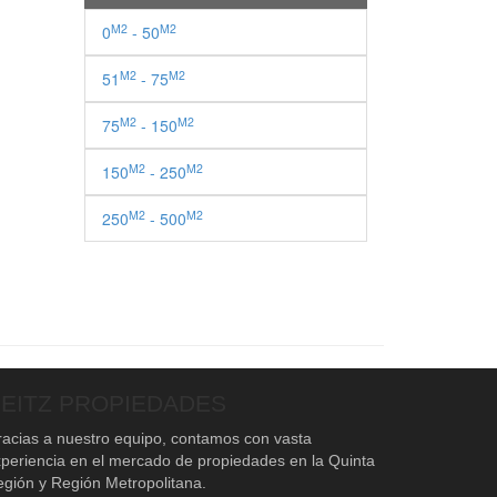
M2
M2
0
- 50
M2
M2
51
- 75
M2
M2
75
- 150
M2
M2
150
- 250
M2
M2
250
- 500
EITZ PROPIEDADES
acias a nuestro equipo, contamos con vasta
periencia en el mercado de propiedades en la Quinta
gión y Región Metropolitana.