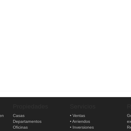
Propiedades
Servicios
R
en
Casas
• Ventas
Gr
Departamentos
• Arriendos
ex
Oficinas
• Inversiones
Re