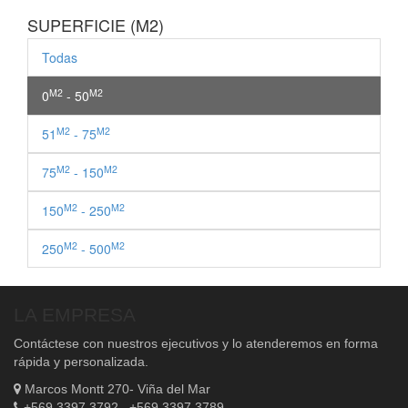
SUPERFICIE (M2)
Todas
M2
M2
0
- 50
M2
M2
51
- 75
M2
M2
75
- 150
M2
M2
150
- 250
M2
M2
250
- 500
LA EMPRESA
Contáctese con nuestros ejecutivos y lo atenderemos en forma
rápida y personalizada.
Marcos Montt 270- Viña del Mar
+569 3397 3792 +569 3397 3789